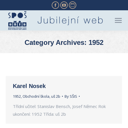
Facebook
YouTube
Website
page
page
page
opens
opens
opens
in
in
in
new
new
new
Category Archives:
1952
window
window
window
You are here:
Karel Nosek
1952
,
Obchodní škola
,
uš 2b
By
SŠIS
Třídní učitel: Stanislav Bensch, Josef Němec Rok
ukončení: 1952 Třída: uš 2b