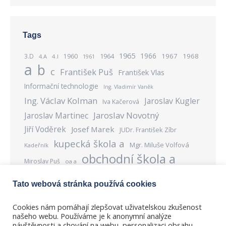
Tags
1965
1966
1967
1968
3.D
1960
1964
4.A
4.I
1961
a
b
c
František Puš
František Vlas
Informační technologie
Ing. Vladimír Vaněk
Ing. Václav Kolman
Jaroslav Kugler
Iva Kačerová
Jaroslav Novotný
Jaroslav Martinec
Jiří Voděrek
Josef Marek
JUDr. František Zíbr
kupecká škola a
Mgr. Miluše Volfová
Kadeřník
obchodní škola a
Miroslav Puš
oa a
obchodní škola b
Obráběč kovů
Prodavač
Tato webová stránka používá cookies
souo 3a
souo 3b
souo 3c
Přadlena
Stanislav Bensch
Stanislav Pavelka
Cookies nám pomáhají zlepšovat uživatelskou zkušenost
našeho webu. Používáme je k anonymní analýze
Tkadlena
Výroba konfekce
vhš a
návštěvnosti a chování na webu, personalizaci obsahu,