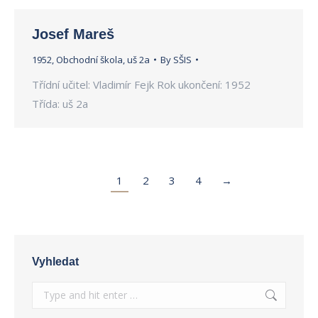
Josef Mareš
1952
,
Obchodní škola
,
uš 2a
By
SŠIS
Třídní učitel: Vladimír Fejk Rok ukončení: 1952
Třída: uš 2a
1
2
3
4
→
Vyhledat
Search: