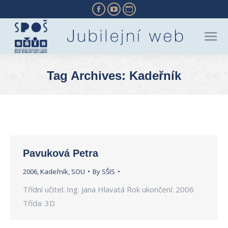
Facebook
YouTube
Website
page
page
page
opens
opens
opens
in
in
in
new
new
new
Tag Archives:
Kadeřník
window
window
window
You are here:
Pavuková Petra
2006
,
Kadeřník
,
SOU
By
SŠIS
Třídní učitel: Ing. Jana Hlavatá Rok ukončení: 2006
Třída: 3D