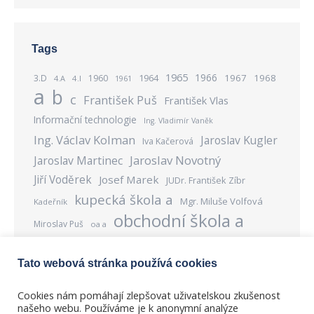
Tags
1965
1966
1967
1968
3.D
1960
1964
4.A
4.I
1961
a
b
c
František Puš
František Vlas
Informační technologie
Ing. Vladimír Vaněk
Ing. Václav Kolman
Jaroslav Kugler
Iva Kačerová
Jaroslav Novotný
Jaroslav Martinec
Jiří Voděrek
Josef Marek
JUDr. František Zíbr
kupecká škola a
Mgr. Miluše Volfová
Kadeřník
obchodní škola a
Miroslav Puš
oa a
obchodní škola b
Obráběč kovů
Prodavač
souo 3a
souo 3b
souo 3c
Tato webová stránka používá cookies
Přadlena
Stanislav Bensch
Stanislav Pavelka
Cookies nám pomáhají zlepšovat uživatelskou zkušenost
Tkadlena
našeho webu. Používáme je k anonymní analýze
Výroba konfekce
vhš a