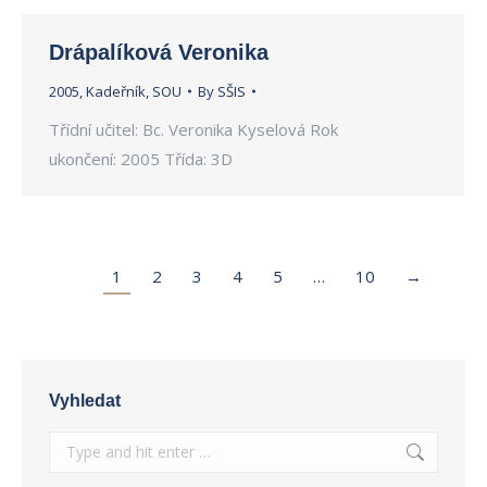
Drápalíková Veronika
2005
,
Kadeřník
,
SOU
By
SŠIS
Třídní učitel: Bc. Veronika Kyselová Rok
ukončení: 2005 Třída: 3D
1
2
3
4
5
…
10
→
Vyhledat
Search: