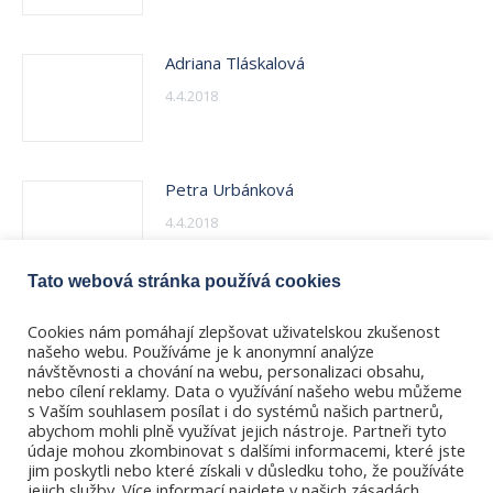
Adriana Tláskalová
4.4.2018
Petra Urbánková
4.4.2018
Tato webová stránka používá cookies
Michaela Vanžurová
Cookies nám pomáhají zlepšovat uživatelskou zkušenost
4.4.2018
našeho webu. Používáme je k anonymní analýze
návštěvnosti a chování na webu, personalizaci obsahu,
nebo cílení reklamy. Data o využívání našeho webu můžeme
s Vaším souhlasem posílat i do systémů našich partnerů,
abychom mohli plně využívat jejich nástroje. Partneři tyto
údaje mohou zkombinovat s dalšími informacemi, které jste
jim poskytli nebo které získali v důsledku toho, že používáte
jejich služby. Více informací najdete v našich zásadách