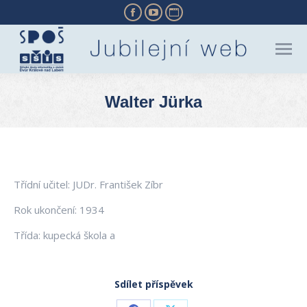
Facebook
YouTube
Website
page
page
page
opens
opens
opens
in
in
in
new
new
new
Walter Jürka
window
window
window
You are here:
Třídní učitel: JUDr. František Zíbr
Rok ukončení: 1934
Třída: kupecká škola a
Sdílet příspěvek