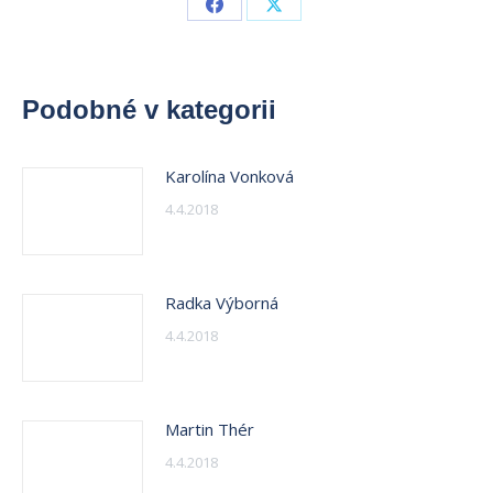
Share
Share
on
on
Facebook
X
Podobné v kategorii
Karolína Vonková
4.4.2018
Radka Výborná
4.4.2018
Martin Thér
4.4.2018