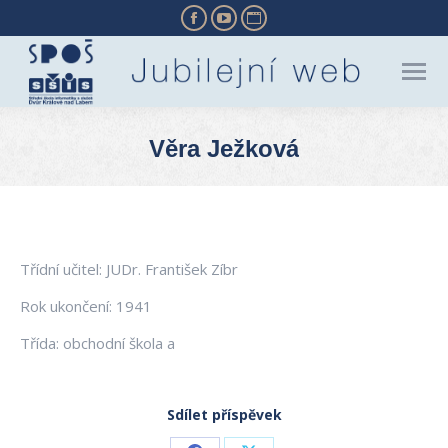
Facebook
YouTube
Website
page
page
page
opens
opens
opens
in
in
in
new
new
new
Věra Ježková
window
window
window
You are here:
Třídní učitel: JUDr. František Zíbr
Rok ukončení: 1941
Třída: obchodní škola a
Sdílet příspěvek