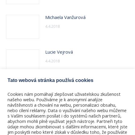
Michaela Vanžurová
4.4.2018
Lucie Vejrová
4.4.2018
Tato webová stránka používá cookies
Ilona Vikorinová
Cookies nám pomáhají zlepšovat uživatelskou zkušenost
4.4.2018
našeho webu. Používáme je k anonymní analýze
návštěvnosti a chování na webu, personalizaci obsahu,
nebo cílení reklamy. Data o využívání našeho webu můžeme
s Vaším souhlasem posílat i do systémů našich partnerů,
abychom mohli plně využívat jejich nástroje. Partneři tyto
údaje mohou zkombinovat s dalšími informacemi, které jste
jim poskytli nebo které získali v důsledku toho, že používáte