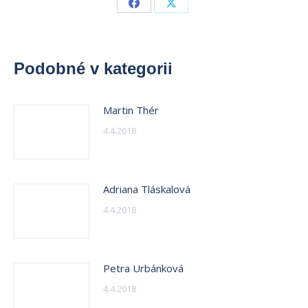
Share
Share
on
on
Facebook
X
Podobné v kategorii
Martin Thér
4.4.2018
Adriana Tláskalová
4.4.2018
Petra Urbánková
4.4.2018