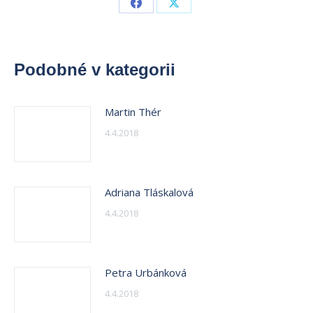
Share
Share
on
on
Facebook
X
Podobné v kategorii
Martin Thér
4.4.2018
Adriana Tláskalová
4.4.2018
Petra Urbánková
4.4.2018