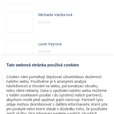
Michaela Vanžurová
4.4.2018
Lucie Vejrová
4.4.2018
Tato webová stránka používá cookies
Ilona Vikorinová
Cookies nám pomáhají zlepšovat uživatelskou zkušenost
4.4.2018
našeho webu. Používáme je k anonymní analýze
návštěvnosti a chování na webu, personalizaci obsahu,
nebo cílení reklamy. Data o využívání našeho webu můžeme
s Vaším souhlasem posílat i do systémů našich partnerů,
abychom mohli plně využívat jejich nástroje. Partneři tyto
údaje mohou zkombinovat s dalšími informacemi, které jste
jim poskytli nebo které získali v důsledku toho, že používáte
jejich služby. Více informací najdete v našich zásadách