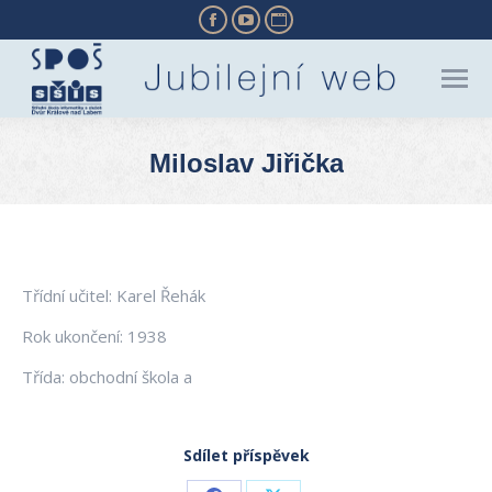
Facebook
YouTube
Website
page
page
page
opens
opens
opens
in
in
in
new
new
new
Miloslav Jiřička
window
window
window
You are here:
Třídní učitel: Karel Řehák
Rok ukončení: 1938
Třída: obchodní škola a
Sdílet příspěvek