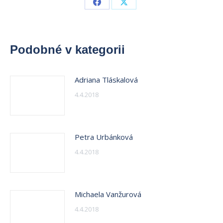
Share
Share
on
on
Facebook
X
Podobné v kategorii
Adriana Tláskalová
4.4.2018
Petra Urbánková
4.4.2018
Michaela Vanžurová
4.4.2018