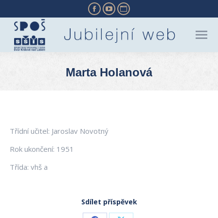
Facebook
YouTube
Website
page
page
page
opens
opens
opens
in
in
in
new
new
new
Marta Holanová
window
window
window
You are here:
Třídní učitel: Jaroslav Novotný
Rok ukončení: 1951
Třída: vhš a
Sdílet příspěvek