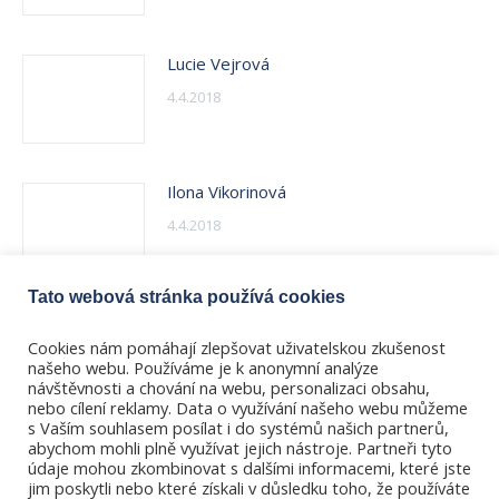
Lucie Vejrová
4.4.2018
Ilona Vikorinová
4.4.2018
Tato webová stránka používá cookies
Karolína Vonková
Cookies nám pomáhají zlepšovat uživatelskou zkušenost
4.4.2018
našeho webu. Používáme je k anonymní analýze
návštěvnosti a chování na webu, personalizaci obsahu,
nebo cílení reklamy. Data o využívání našeho webu můžeme
s Vaším souhlasem posílat i do systémů našich partnerů,
abychom mohli plně využívat jejich nástroje. Partneři tyto
údaje mohou zkombinovat s dalšími informacemi, které jste
jim poskytli nebo které získali v důsledku toho, že používáte