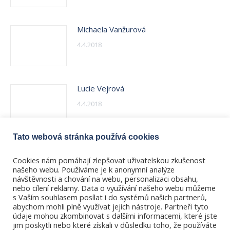
Michaela Vanžurová
4.4.2018
Lucie Vejrová
4.4.2018
Tato webová stránka používá cookies
Ilona Vikorinová
Cookies nám pomáhají zlepšovat uživatelskou zkušenost
4.4.2018
našeho webu. Používáme je k anonymní analýze
návštěvnosti a chování na webu, personalizaci obsahu,
nebo cílení reklamy. Data o využívání našeho webu můžeme
s Vaším souhlasem posílat i do systémů našich partnerů,
abychom mohli plně využívat jejich nástroje. Partneři tyto
údaje mohou zkombinovat s dalšími informacemi, které jste
jim poskytli nebo které získali v důsledku toho, že používáte