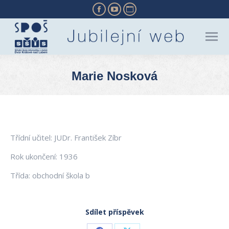
Facebook
YouTube
Website
page
page
page
opens
opens
opens
in
in
in
new
new
new
Marie Nosková
window
window
window
You are here:
Třídní učitel: JUDr. František Zíbr
Rok ukončení: 1936
Třída: obchodní škola b
Sdílet příspěvek