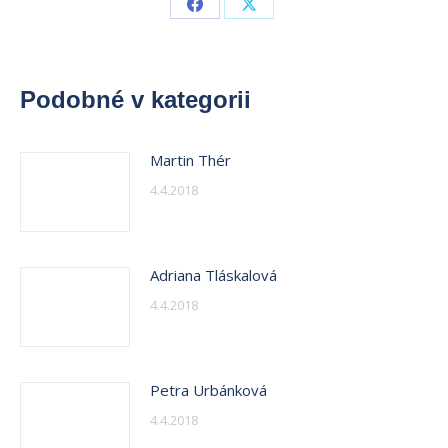
Share
Share
on
on
Facebook
X
Podobné v kategorii
Martin Thér
4.4.2018
Adriana Tláskalová
4.4.2018
Petra Urbánková
4.4.2018