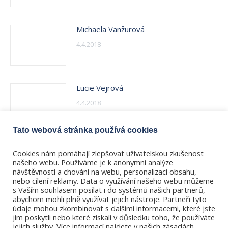
Michaela Vanžurová
4.4.2018
Lucie Vejrová
4.4.2018
Tato webová stránka používá cookies
Ilona Vikorinová
Cookies nám pomáhají zlepšovat uživatelskou zkušenost
4.4.2018
našeho webu. Používáme je k anonymní analýze
návštěvnosti a chování na webu, personalizaci obsahu,
nebo cílení reklamy. Data o využívání našeho webu můžeme
s Vaším souhlasem posílat i do systémů našich partnerů,
abychom mohli plně využívat jejich nástroje. Partneři tyto
údaje mohou zkombinovat s dalšími informacemi, které jste
jim poskytli nebo které získali v důsledku toho, že používáte
jejich služby. Více informací najdete v našich zásadách