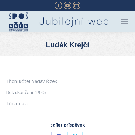
Facebook
YouTube
Website
page
page
page
opens
opens
opens
in
in
in
new
new
new
Luděk Krejčí
window
window
window
You are here:
Třídní učitel: Václav Řízek
Rok ukončení: 1945
Třída: oa a
Sdílet příspěvek