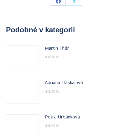
Share
Share
on
on
Facebook
X
Podobné v kategorii
Martin Thér
4.4.2018
Adriana Tláskalová
4.4.2018
Petra Urbánková
4.4.2018