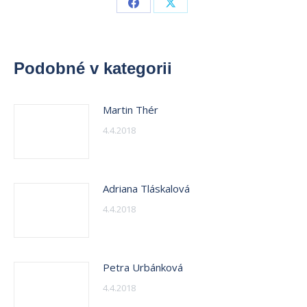
Share
Share
on
on
Facebook
X
Podobné v kategorii
Martin Thér
4.4.2018
Adriana Tláskalová
4.4.2018
Petra Urbánková
4.4.2018