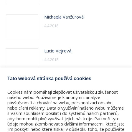
Michaela Vanžurová
4.4.2018
Lucie Vejrová
4.4.2018
Tato webová stránka používá cookies
Ilona Vikorinová
Cookies nám pomáhají zlepšovat uživatelskou zkušenost
4.4.2018
našeho webu. Používáme je k anonymní analýze
návštěvnosti a chování na webu, personalizaci obsahu,
nebo cílení reklamy. Data o využívání našeho webu můžeme
s Vaším souhlasem posílat i do systémů našich partnerů,
abychom mohli plně využívat jejich nástroje. Partneři tyto
údaje mohou zkombinovat s dalšími informacemi, které jste
jim poskytli nebo které získali v důsledku toho, že používáte