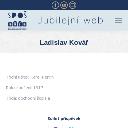
Facebook
YouTube
Website
page
page
page
opens
opens
opens
in
in
in
new
new
new
Ladislav Kovář
window
window
window
You are here:
Třídní učitel: Karel Perrin
Rok ukončení: 1917
Třída: obchodní škola a
Sdílet příspěvek