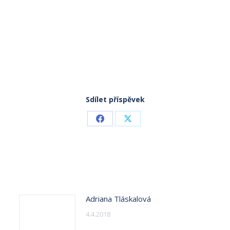
Sdílet příspěvek
Share
Share
on
on
Facebook
X
Adriana Tláskalová
4.4.2018