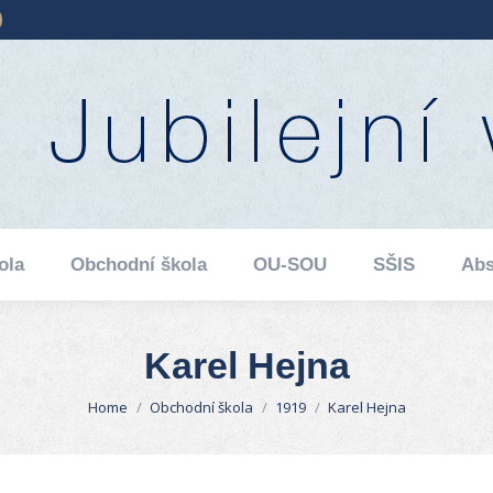
ube
ebsite
ola
Obchodní škola
OU-SOU
SŠIS
Abs
age
s
pens
ew
ow
indow
ola
Obchodní škola
OU-SOU
SŠIS
Abs
Karel Hejna
You are here:
Home
Obchodní škola
1919
Karel Hejna