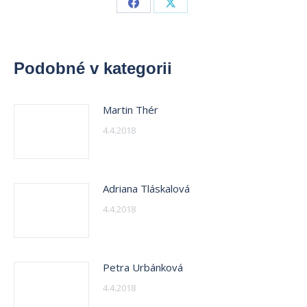
Share
Share
on
on
Facebook
X
Podobné v kategorii
Martin Thér
4.4.2018
Adriana Tláskalová
4.4.2018
Petra Urbánková
4.4.2018