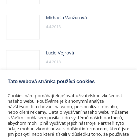
Michaela Vanžurová
4.4.2018
Lucie Vejrová
4.4.2018
Tato webová stránka používá cookies
Ilona Vikorinová
Cookies nám pomáhají zlepšovat uživatelskou zkušenost
4.4.2018
našeho webu. Používáme je k anonymní analýze
návštěvnosti a chování na webu, personalizaci obsahu,
nebo cílení reklamy. Data o využívání našeho webu můžeme
s Vaším souhlasem posílat i do systémů našich partnerů,
abychom mohli plně využívat jejich nástroje. Partneři tyto
údaje mohou zkombinovat s dalšími informacemi, které jste
jim poskytli nebo které získali v důsledku toho, že používáte