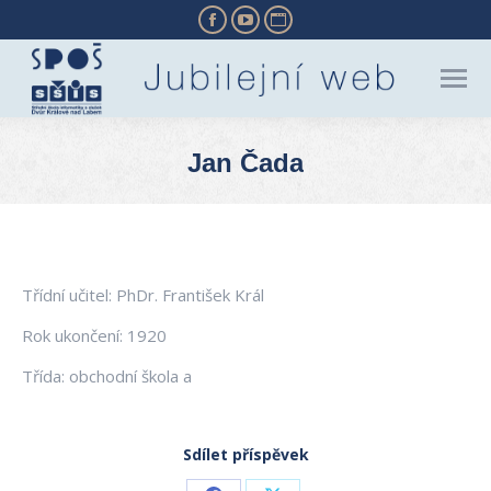
Facebook
YouTube
Website
page
page
page
opens
opens
opens
in
in
in
new
new
new
Jan Čada
window
window
window
You are here:
Třídní učitel: PhDr. František Král
Rok ukončení: 1920
Třída: obchodní škola a
Sdílet příspěvek