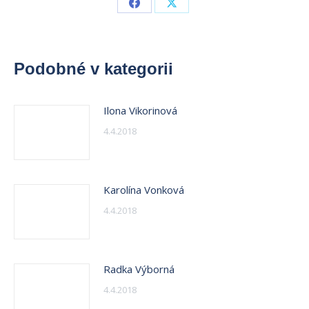
Share
Share
on
on
Facebook
X
Podobné v kategorii
Ilona Vikorinová
4.4.2018
Karolína Vonková
4.4.2018
Radka Výborná
4.4.2018