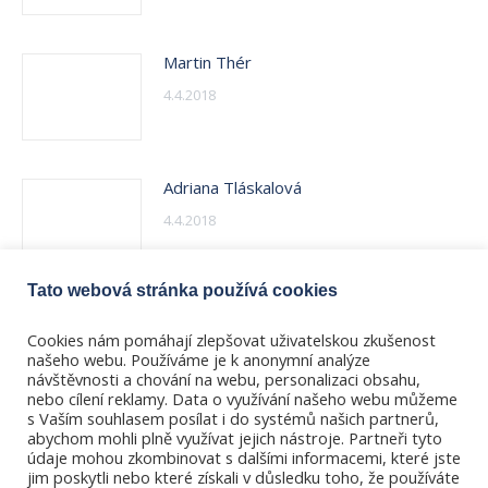
Martin Thér
4.4.2018
Adriana Tláskalová
4.4.2018
Tato webová stránka používá cookies
Petra Urbánková
Cookies nám pomáhají zlepšovat uživatelskou zkušenost
4.4.2018
našeho webu. Používáme je k anonymní analýze
návštěvnosti a chování na webu, personalizaci obsahu,
nebo cílení reklamy. Data o využívání našeho webu můžeme
s Vaším souhlasem posílat i do systémů našich partnerů,
abychom mohli plně využívat jejich nástroje. Partneři tyto
údaje mohou zkombinovat s dalšími informacemi, které jste
jim poskytli nebo které získali v důsledku toho, že používáte