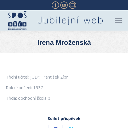
Facebook
YouTube
Website
page
page
page
opens
opens
opens
in
in
in
new
new
new
Irena Mroženská
window
window
window
You are here:
Třídní učitel: JUDr. František Zíbr
Rok ukončení: 1932
Třída: obchodní škola b
Sdílet příspěvek