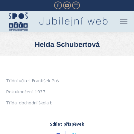
Facebook
YouTube
Website
page
page
page
opens
opens
opens
in
in
in
new
new
new
Helda Schubertová
window
window
window
You are here:
Třídní učitel: František Puš
Rok ukončení: 1937
Třída: obchodní škola b
Sdílet příspěvek