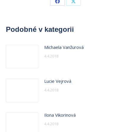
Share
Share
on
on
Facebook
X
Podobné v kategorii
Michaela Vanžurová
4.4.2018
Lucie Vejrová
4.4.2018
Ilona Vikorinová
4.4.2018