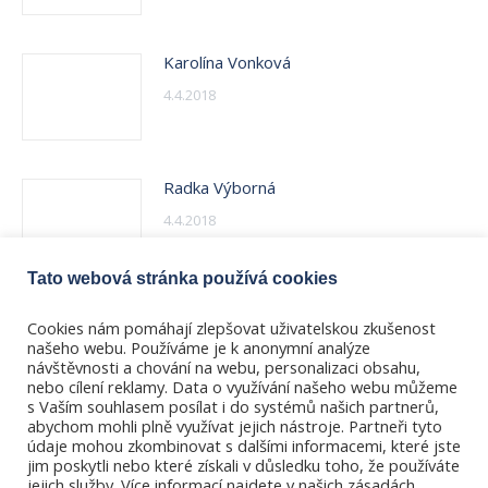
Karolína Vonková
4.4.2018
Radka Výborná
4.4.2018
Tato webová stránka používá cookies
Martin Thér
Cookies nám pomáhají zlepšovat uživatelskou zkušenost
4.4.2018
našeho webu. Používáme je k anonymní analýze
návštěvnosti a chování na webu, personalizaci obsahu,
nebo cílení reklamy. Data o využívání našeho webu můžeme
s Vaším souhlasem posílat i do systémů našich partnerů,
abychom mohli plně využívat jejich nástroje. Partneři tyto
údaje mohou zkombinovat s dalšími informacemi, které jste
jim poskytli nebo které získali v důsledku toho, že používáte
jejich služby. Více informací najdete v našich zásadách