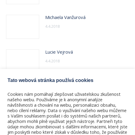
Michaela Vanžurová
4.4.2018
Lucie Vejrová
4.4.2018
Tato webová stránka používá cookies
Ilona Vikorinová
Cookies nám pomáhají zlepšovat uživatelskou zkušenost
4.4.2018
našeho webu. Používáme je k anonymní analýze
návštěvnosti a chování na webu, personalizaci obsahu,
nebo cílení reklamy. Data o využívání našeho webu můžeme
s Vaším souhlasem posílat i do systémů našich partnerů,
abychom mohli plně využívat jejich nástroje. Partneři tyto
údaje mohou zkombinovat s dalšími informacemi, které jste
jim poskytli nebo které získali v důsledku toho, že používáte