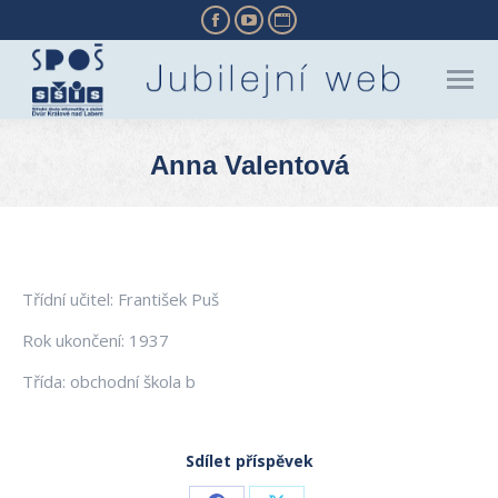
Facebook
YouTube
Website
page
page
page
opens
opens
opens
in
in
in
new
new
new
Anna Valentová
window
window
window
You are here:
Třídní učitel: František Puš
Rok ukončení: 1937
Třída: obchodní škola b
Sdílet příspěvek