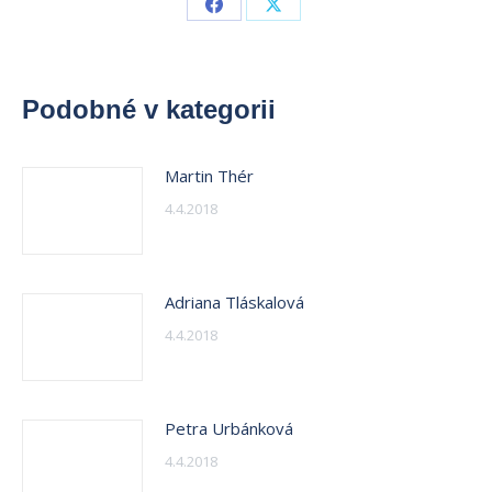
Share
Share
on
on
Facebook
X
Podobné v kategorii
Martin Thér
4.4.2018
Adriana Tláskalová
4.4.2018
Petra Urbánková
4.4.2018