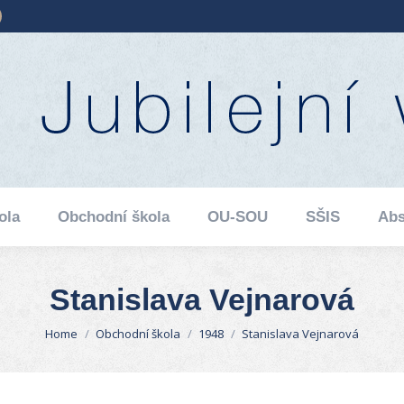
ube
ebsite
ola
Obchodní škola
OU-SOU
SŠIS
Abs
age
s
pens
ew
ow
indow
ola
Obchodní škola
OU-SOU
SŠIS
Abs
Stanislava Vejnarová
You are here:
Home
Obchodní škola
1948
Stanislava Vejnarová