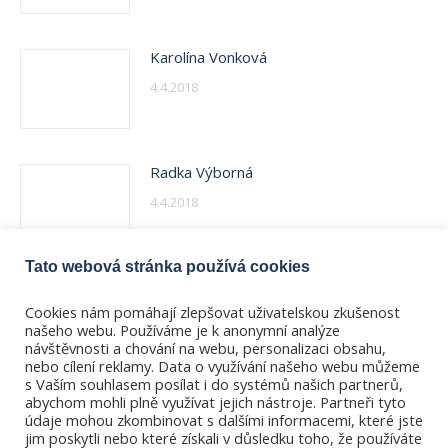
Karolína Vonková
4.4.2018
Radka Výborná
4.4.2018
Tato webová stránka používá cookies
Martin Thér
Cookies nám pomáhají zlepšovat uživatelskou zkušenost
4.4.2018
našeho webu. Používáme je k anonymní analýze
návštěvnosti a chování na webu, personalizaci obsahu,
nebo cílení reklamy. Data o využívání našeho webu můžeme
s Vaším souhlasem posílat i do systémů našich partnerů,
abychom mohli plně využívat jejich nástroje. Partneři tyto
údaje mohou zkombinovat s dalšími informacemi, které jste
jim poskytli nebo které získali v důsledku toho, že používáte