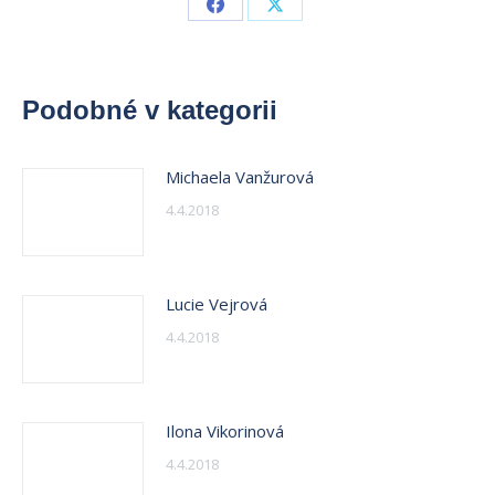
Share
Share
on
on
Facebook
X
Podobné v kategorii
Michaela Vanžurová
4.4.2018
Lucie Vejrová
4.4.2018
Ilona Vikorinová
4.4.2018