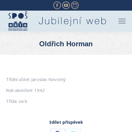
Facebook
YouTube
Website
page
page
page
opens
opens
opens
in
in
in
new
new
new
Oldřich Horman
window
window
window
You are here:
Třídní učitel: Jaroslav Novotný
Rok ukončení: 1942
Třída: oa b
Sdílet příspěvek